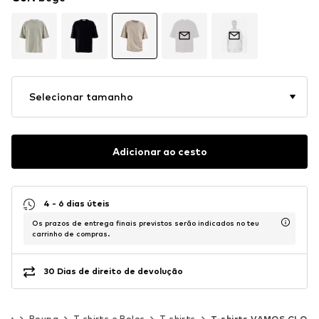
Selecionar tamanho
Adicionar ao cesto
4 - 6 dias úteis
Os prazos de entrega finais previstos serão indicados no teu
carrinho de compras.
30 Dias de direito de devolução
mem
Roupa
T-shirts e Polos
T-shirts
T-shirts VAMOS CLO