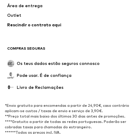
Área de entrega
Roupa de banho
Tamanhos grandes
Outlet
Ocasiões
Exclusivo
Rescindir o contrato aqui
Upcycling
SAPATOS
COMPRAS SEGURAS
Novidades
Trending
Botas
Sapatilhas
Os teus dados estão seguros connosco
Sapatos
Sapatilhas de desporto
Pode usar. É de confiança
Sapatos abertos
Exclusivo
Livro de Reclamações
DESPORTO
Roupa desportiva
Tipos de desporto
*Envio gratuito para encomendas a partir de 24,90€, caso contrário
Sapatilhas de desporto
Mochilas e Sacos de desporto
aplicam-se custos / taxas de envio e serviço de 3,90€.
**Preço total mais baixo dos últimos 30 dias antes de promoções.
Acessórios de desporto
****Gratuito a partir de todas as redes portuguesas. Poderão ser
cobradas taxas para chamadas do estrangeiro.
******Todos os preços incl. IVA.
ACESSÓRIOS