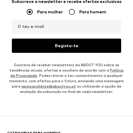
Subscreve a newsletter e recebe ofertas exclusivas
Para mulher
Para homem
O teu e-mail
Regista-te
Gostaria de receber newsletters da ABOUT YOU sobre as
tendências atuais, ofertas e vouchers de acordo com a
Política
de Privacidade
. Podes retirar o teu consentimento a qualquer
momento, com efeitos para o futuro, enviando uma mensagem
para
apoioaocliente@aboutyou.pt
ou utilizando a opção de
anulação da subscrição no final de cada newsletter.
CATEGORIAS PARA HOMENS