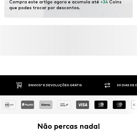
Compra este artigo agora e acumula até 
+34
 Coins 
que podes trocar por descontos.
ENVIOS* E DEVOLUÇÕES GRÁTIS
30 DIAS DE
Não percas nada!