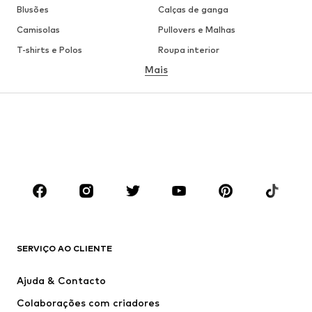
Blusões
Calças de ganga
Camisolas
Pullovers e Malhas
T-shirts e Polos
Roupa interior
Mais
Calças
Camisas
Sobretudos
Fatos e Blazers
Roupa de banho
Tamanhos grandes
Sapatos
Desporto
Acessórios
Premium
ROUPA
Novidades
Trending
T-shirts e Polos
Calças e Calções de ganga
SERVIÇO AO CLIENTE
Casacos
Camisolas
Calças e Calções
Camisas
Ajuda & Contacto
Roupa interior
Pullovers e Malhas
Colaborações com criadores
Fatos e Blazers
Sobretudos