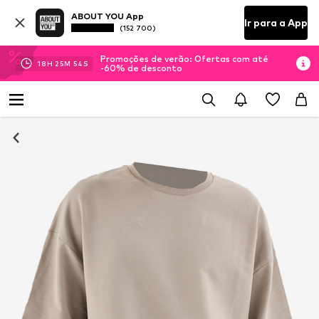
ABOUT YOU App
Ir para a App
(152 700)
Promoções de verão: Ofertas com até
18
H
25
M
54
S
-60% de desconto