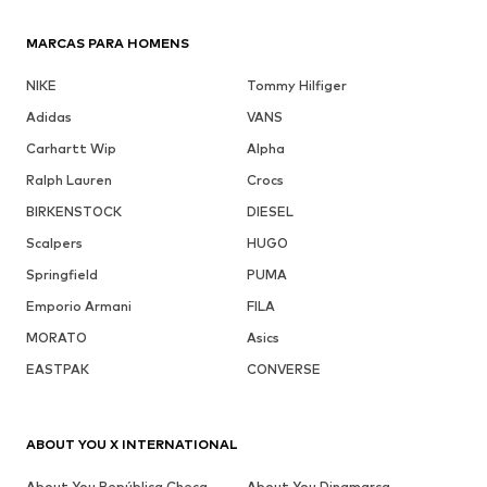
MARCAS PARA HOMENS
NIKE
Tommy Hilfiger
Adidas
VANS
Carhartt Wip
Alpha
Ralph Lauren
Crocs
BIRKENSTOCK
DIESEL
Scalpers
HUGO
Springfield
PUMA
Emporio Armani
FILA
MORATO
Asics
EASTPAK
CONVERSE
ABOUT YOU X INTERNATIONAL
About You República Checa
About You Dinamarca