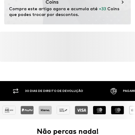
Coins
Compra este artigo agora e acumula até 
+33
 Coins 
que podes trocar por descontos.
30 DIAS DE DIREITO DE DEVOLUÇÃO
PAGAM
Não percas nada!