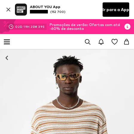
ABOUT YOU App
Ir para a App
(152 700)
Promoções de verão: Ofertas com até
02
D
19
H
25
M
38
S
-60% de desconto