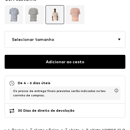
Selecionar tamanho
Adicionar ao cesto
De 4 - 6 dias úteis
Os prazos de entrega finais previstos serão indicados no teu
carrinho de compras.
30 Dias de direito de devolução
mem
Roupa
T-shirts e Polos
T-shirts
T-shirts VAMOS CLO