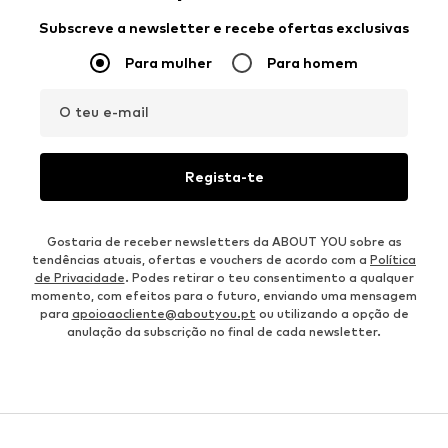
Subscreve a newsletter e recebe ofertas exclusivas
Para mulher
Para homem
O teu e-mail
Regista-te
Gostaria de receber newsletters da ABOUT YOU sobre as
tendências atuais, ofertas e vouchers de acordo com a
Política
de Privacidade
. Podes retirar o teu consentimento a qualquer
momento, com efeitos para o futuro, enviando uma mensagem
para
apoioaocliente@aboutyou.pt
ou utilizando a opção de
anulação da subscrição no final de cada newsletter.